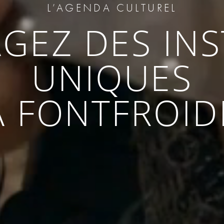
L’AGENDA CULTUREL
GEZ DES IN
UNIQUES
À FONTFROID