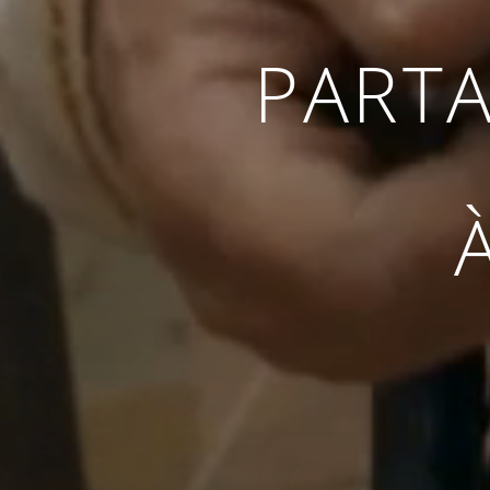
PARTA