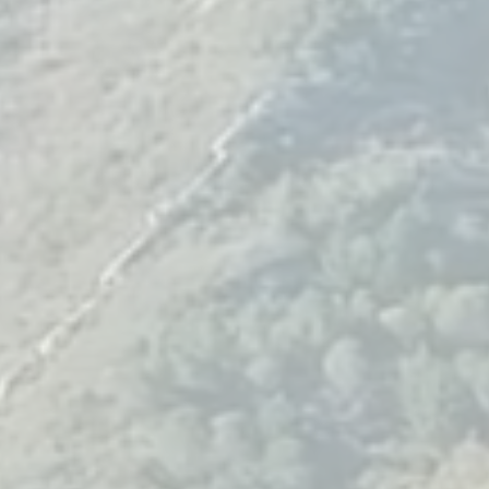
VISITES
PRÉPAREZ VOTRE
VENUE
R
Entrez dans l’un des
ensembles cisterciens les
plus remarquablement
conservés d’Europe. Du
1 TO
cloître à l’église, des
Faites
jardins au massif
un ca
environnant, chaque pas
une cui
compose une expérience
médite
hors du temps. Un lieu
de pro
d’exception à vivre dès
aujourd’hui.
© 2025 Abbaye de Fontfroide - Tous droits réservés I De