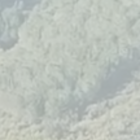
Concerts, expositions et
IR
rendez-vous patrimoniaux
rythmeront l’année dans un
dialogue fécond entre
héritage et création
contemporaine. Nous vous
PACES
invitons à découvrir
l’agenda et à réserver vos
t une
places en ligne dès
lles
maintenant.
tion
tés de
imple
tfroide
 d’un