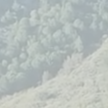
SÉMINA
ESTAURA
ES
NT
& LOCATIONS D’ES
QUE GAULT & MILLAU
Vos réunions prennen
autre dimension. Sa
 une pause gourmande dans
modulables, restaura
dre d’exception. Savourez
personnalisée, activi
sine de saison aux accents
cohésion et accès s
rranéens, élaborée à partir
depuis Narbonne : Fon
duits locaux et de recettes
réunit tous les atouts
maison.
séminaire réussi.
sign et code par
DEFACTO