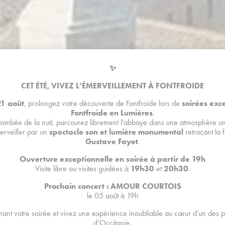
✨
CET ÉTÉ, VIVEZ L’ÉMERVEILLEMENT À FONTFROIDE
 21 août
, prolongez votre découverte de Fontfroide lors de
soirées exc
Fontfroide en Lumières
.
 tombée de la nuit, parcourez librement l’abbaye dans une atmosphère un
erveiller par un
spectacle son et lumière monumental
retraçant la 
MULAIRE DE CON
Gustave Fayet
.
Ouverture exceptionnelle en soirée à partir de 19h
Visite libre ou visites guidées à
19h30
et
20h30
.
Prochain concert : AMOUR COURTOIS
le 05 août à 19h
ant votre soirée et vivez une expérience inoubliable au cœur d’un des
d’Occitanie.