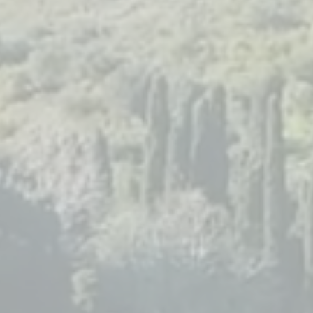



