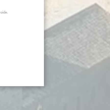
roide.