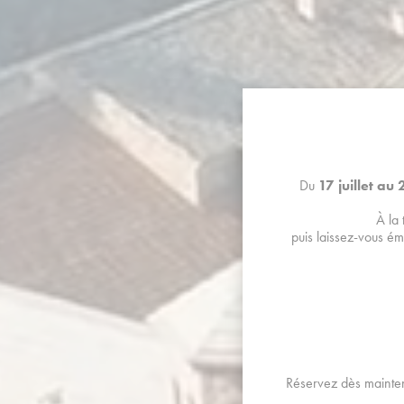
Du
17 juillet au
À la
puis laissez-vous ém
FOR
Réservez dès mainten