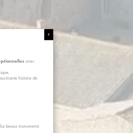
X
eptionnelles
avec
ique,
fascinante histoire de
TACT
 plus beaux monuments