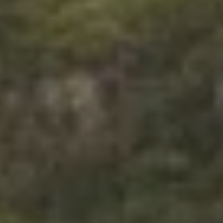
VISITES
PRÉPAREZ VOTRE VENUE
Entrez dans l’un des ensembles
cisterciens les plus remarquablement
conservés d’Europe. Du cloître à
l’église, des jardins au massif