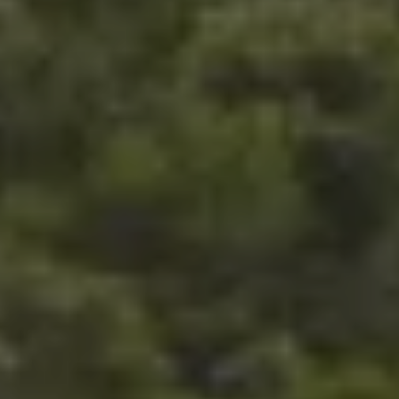
SÉMINAIRES
& LOCATIONS D’ESPACES
Vos réunions prennent une autre
dimension. Salles modulables,
restauration personnalisée, activités de
cohésion et accès simple depuis
Narbonne : Fontfroide réunit tous les
atouts d’un séminaire réussi.