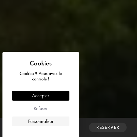
Cookies ? Vous avez le
contrôle !
Accepter
© 2026 Abbaye de Fontfroide - Tous droits réservés I Design et
code par
DEFACTO
Refuser



Personnaliser
CONTACT
RÉSERVER
