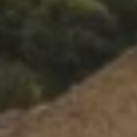
Concerts, expositions et rendez-vous
patrimoniaux rythmeront l’année dans un
dialogue fécond entre héritage et
création contemporaine. Nous vous
invitons à découvrir l’agenda et à
réserver vos places en ligne dès
maintenant.
© 2025 Abbaye de Fontfroide - Tous droits réservés I Design et
code par
DEFACTO


