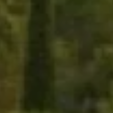
© 2025 Abbaye de Fontfroide - Tous droits réservés I Design et
code par
DEFACTO


