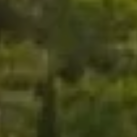
AGENDA
Concerts, expositions et rendez-vous
patrimoniaux rythmeront l’année dans un
dialogue fécond entre héritage et
création contemporaine. Nous vous
invitons à découvrir l’agenda et à
réserver vos places en ligne dès
maintenant.