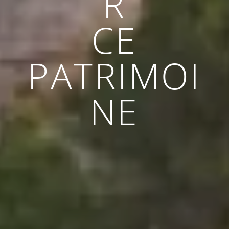
R
CE
PATRIMOI
NE
SÉMINAIRES
& LOCATIONS D’ESPACES