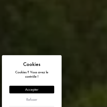
Cookies ? Vous avez le
contrôle !
Accepter
© 2026 Abbaye de Fontfroide - Tous droits réservés I Design et
code par
DEFACTO
Refuser


