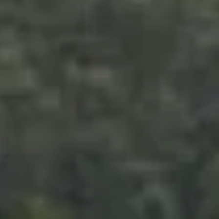
VISITES
PRÉPAREZ VOTRE VENUE
Entrez dans l’un des ensembles
cisterciens les plus remarquablement
conservés d’Europe. Du cloître à
l’église, des jardins au massif
environnant, chaque pas compose une
expérience hors du temps. Un lieu
d’exception à vivre dès aujourd’hui.