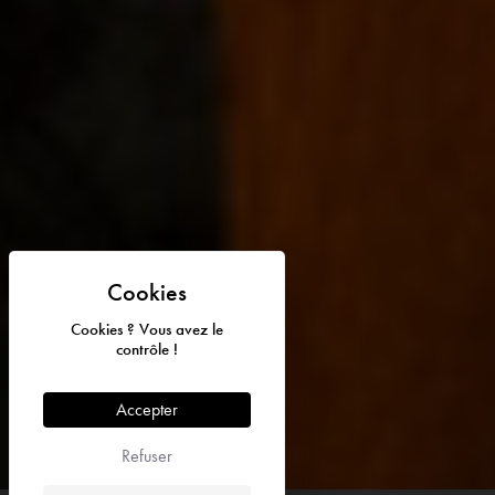
Cookies ? Vous avez le
contrôle !
Accepter
© 2026 Abbaye de Fontfroide - Tous droits réservés I Design et
code par
DEFACTO
Refuser


