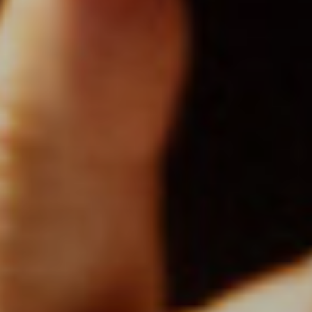
VISITES
PRÉPAREZ VOTRE VENUE
Entrez dans l’un des ensembles
cisterciens les plus remarquablement
conservés d’Europe. Du cloître à