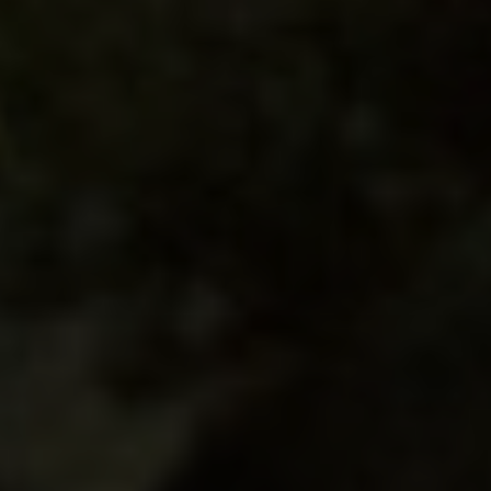
Concerts, expositions et rendez-vous
patrimoniaux rythmeront l’année dans un
dialogue fécond entre héritage et
création contemporaine. Nous vous
invitons à découvrir l’agenda et à
réserver vos places en ligne dès
maintenant.
© 2025 Abbaye de Fontfroide - Tous droits réservés I Design et
code par
DEFACTO


