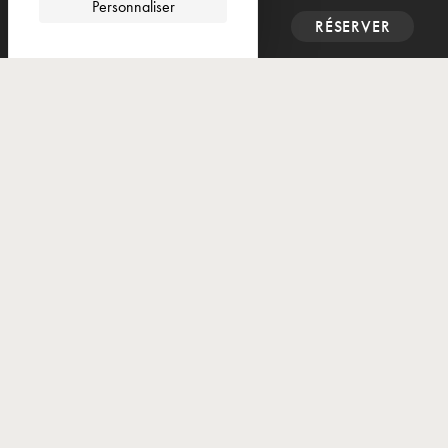
Personnaliser
CONTACT
RÉSERVER

FESTIVAL
MUSIQUE &
HISTOIRE
XXème édition
Le Festival Musique & Histoire célèbre