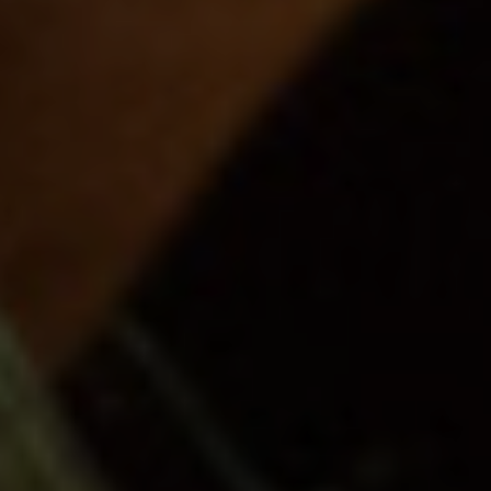
SÉMINAIRES
& LOCATIONS D’ESPACES
Vos réunions prennent une autre
dimension. Salles modulables,
restauration personnalisée, activités de
cohésion et accès simple depuis
Narbonne : Fontfroide réunit tous les
atouts d’un séminaire réussi.