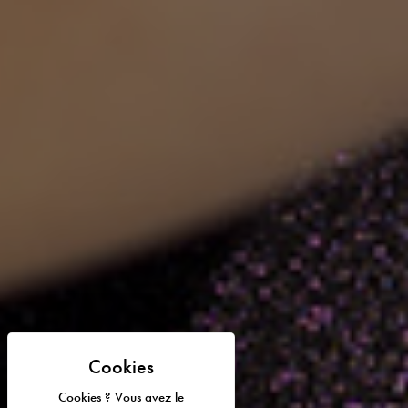
Cookies ? Vous avez le