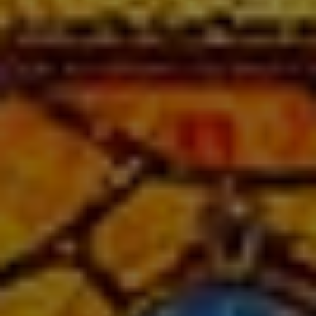


