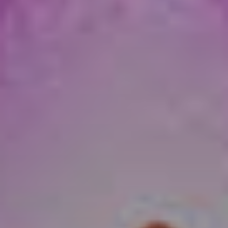
SÉMINAIRES
& LOCATIONS D’ESPACES
Vos réunions prennent une autre
dimension. Salles modulables,
restauration personnalisée, activités de