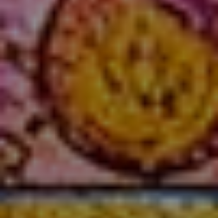
AGENDA
Concerts, expositions et rendez-vous
patrimoniaux rythmeront l’année dans un
dialogue fécond entre héritage et
création contemporaine. Nous vous
invitons à découvrir l’agenda et à
réserver vos places en ligne dès
maintenant.
© 2025 Abbaye de Fontfroide - Tous droits réservés I Design et
code par
DEFACTO