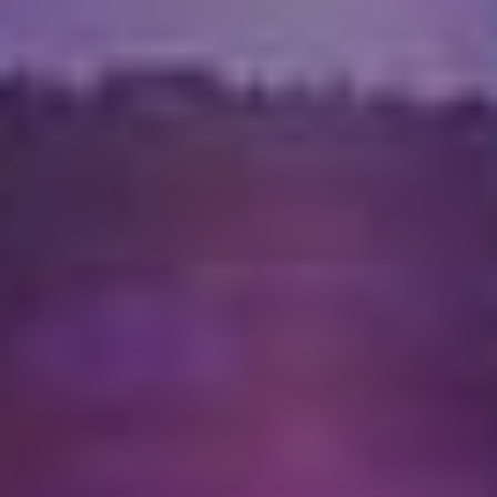
PRÉPAREZ VOTRE VENUE
Entrez dans l’un des ensembles
cisterciens les plus remarquablement
conservés d’Europe. Du cloître à
l’église, des jardins au massif
environnant, chaque pas compose une
expérience hors du temps. Un lieu
d’exception à vivre dès aujourd’hui.