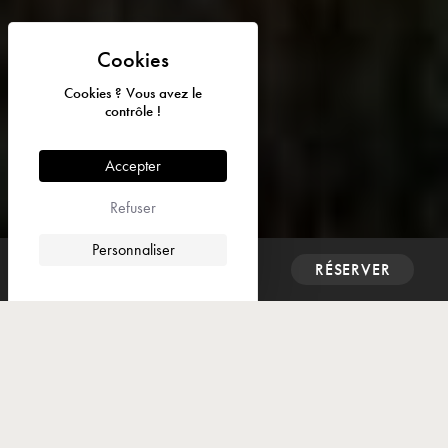
Cookies ? Vous avez le
contrôle !
Accepter
© 2026 Abbaye de Fontfroide - Tous droits réservés I Design et
code par
DEFACTO
Refuser



Personnaliser
CONTACT
RÉSERVER

🎟️ Réservez vos places
🍽️ Réservez votre dîner-spectacle