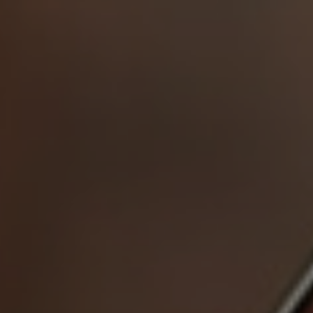
SÉMINAIRES
& LOCATIONS D’ESPACES
Vos réunions prennent une autre
dimension. Salles modulables,
restauration personnalisée, activités de
cohésion et accès simple depuis
Narbonne : Fontfroide réunit tous les
atouts d’un séminaire réussi.