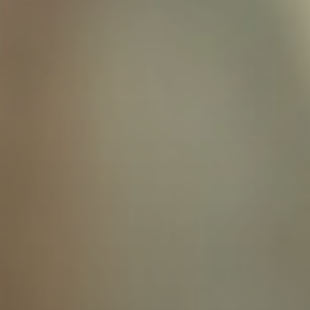
VISITES
PRÉPAREZ VOTRE VENUE
Entrez dans l’un des ensembles
cisterciens les plus remarquablement