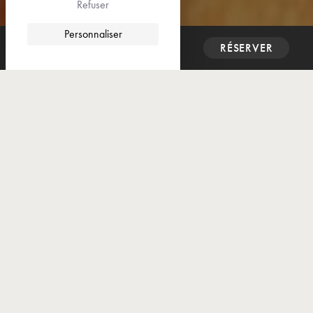
code par
DEFACTO
Refuser



Personnaliser
CONTACT
RÉSERVER

GRANADOS
Avec Tristan
Manoukian &
Rémi Jousselme