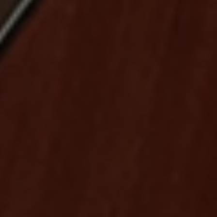
Concerts, expositions et rendez-vous
patrimoniaux rythmeront l’année dans un
dialogue fécond entre héritage et
création contemporaine. Nous vous
invitons à découvrir l’agenda et à
réserver vos places en ligne dès
maintenant.
© 2025 Abbaye de Fontfroide - Tous droits réservés I Design et
code par
DEFACTO


