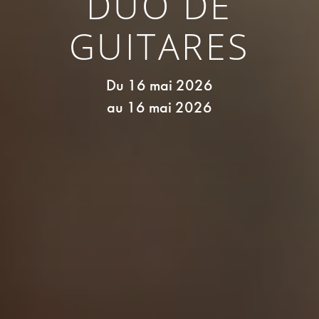
DUO DE
méditerranéens, élaborée à partir de
produits locaux et de recettes maison.
GUITARES
Du 16 mai 2026
au 16 mai 2026